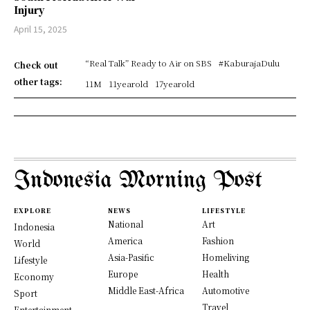
Injury
April 15, 2025
“Real Talk” Ready to Air on SBS
#KaburajaDulu
Check out
other tags:
11M
11yearold
17yearold
Indonesia Morning Post
EXPLORE
NEWS
LIFESTYLE
National
Art
Indonesia
America
Fashion
World
Asia-Pasific
Homeliving
Lifestyle
Europe
Health
Economy
Middle East-Africa
Automotive
Sport
Travel
Entertainment