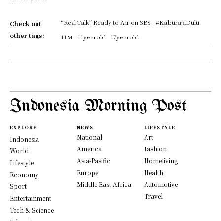
“Real Talk” Ready to Air on SBS
#KaburajaDulu
Check out
other tags:
11M
11yearold
17yearold
Indonesia Morning Post
EXPLORE
NEWS
LIFESTYLE
National
Art
Indonesia
America
Fashion
World
Asia-Pasific
Homeliving
Lifestyle
Europe
Health
Economy
Middle East-Africa
Automotive
Sport
Travel
Entertainment
Tech & Science