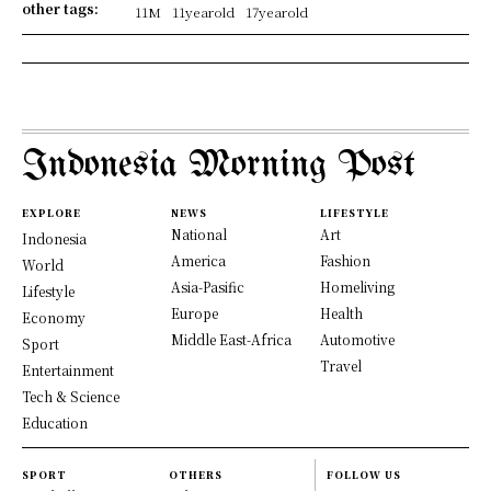
other tags:
11M
11yearold
17yearold
Indonesia Morning Post
EXPLORE
NEWS
LIFESTYLE
National
Art
Indonesia
America
Fashion
World
Asia-Pasific
Homeliving
Lifestyle
Europe
Health
Economy
Middle East-Africa
Automotive
Sport
Travel
Entertainment
Tech & Science
Education
SPORT
OTHERS
FOLLOW US