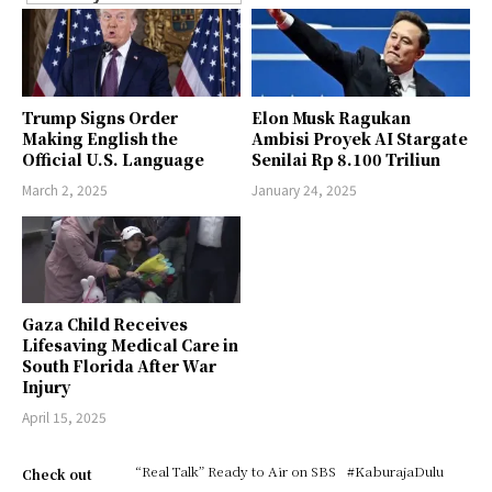
Trump Signs Order
Elon Musk Ragukan
Making English the
Ambisi Proyek AI Stargate
Official U.S. Language
Senilai Rp 8.100 Triliun
March 2, 2025
January 24, 2025
Gaza Child Receives
Lifesaving Medical Care in
South Florida After War
Injury
April 15, 2025
“Real Talk” Ready to Air on SBS
#KaburajaDulu
Check out