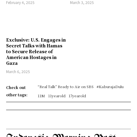
February 4, 2025
March 3, 2025
Exclusive: U.S. Engages in
Secret Talks with Hamas
to Secure Release of
American Hostages in
Gaza
March 6, 2025
“Real Talk” Ready to Air on SBS
#KaburajaDulu
Check out
other tags:
11M
11yearold
17yearold