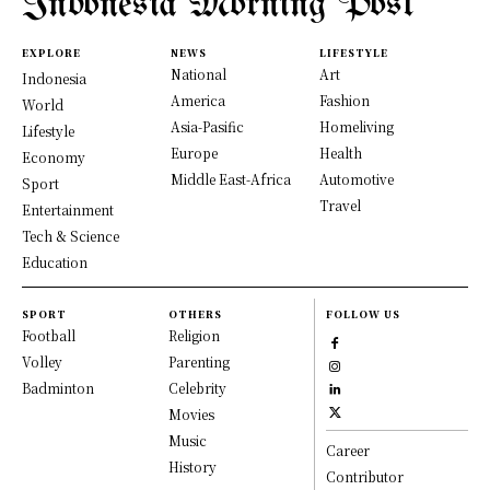
Indonesia Morning Post
EXPLORE
NEWS
LIFESTYLE
National
Art
Indonesia
America
Fashion
World
Asia-Pasific
Homeliving
Lifestyle
Europe
Health
Economy
Middle East-Africa
Automotive
Sport
Travel
Entertainment
Tech & Science
Education
SPORT
OTHERS
FOLLOW US
Football
Religion
Volley
Parenting
Badminton
Celebrity
Movies
Music
Career
History
Contributor