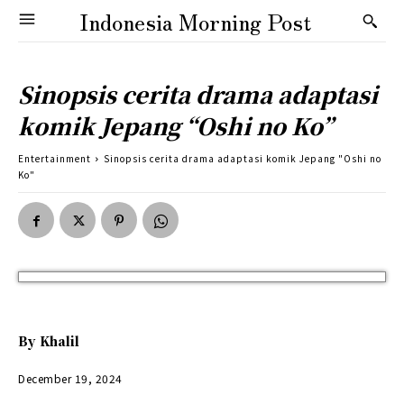
Indonesia Morning Post
Sinopsis cerita drama adaptasi
komik Jepang “Oshi no Ko”
Entertainment
Sinopsis cerita drama adaptasi komik Jepang "Oshi no
Ko"
By
Khalil
December 19, 2024