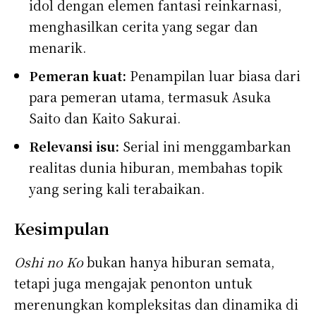
idol dengan elemen fantasi reinkarnasi,
menghasilkan cerita yang segar dan
menarik.
Pemeran kuat:
Penampilan luar biasa dari
para pemeran utama, termasuk Asuka
Saito dan Kaito Sakurai.
Relevansi isu:
Serial ini menggambarkan
realitas dunia hiburan, membahas topik
yang sering kali terabaikan.
Kesimpulan
Oshi no Ko
bukan hanya hiburan semata,
tetapi juga mengajak penonton untuk
merenungkan kompleksitas dan dinamika di