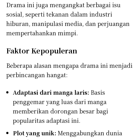
Drama ini juga mengangkat berbagai isu
sosial, seperti tekanan dalam industri
hiburan, manipulasi media, dan perjuangan
mempertahankan mimpi.
Faktor Kepopuleran
Beberapa alasan mengapa drama ini menjadi
perbincangan hangat:
Adaptasi dari manga laris:
Basis
penggemar yang luas dari manga
memberikan dorongan besar bagi
popularitas adaptasi ini.
Plot yang unik:
Menggabungkan dunia