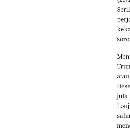
Seri
perj
keka
soro
Menu
Trum
atau
Dese
juta
Lonj
saha
menc