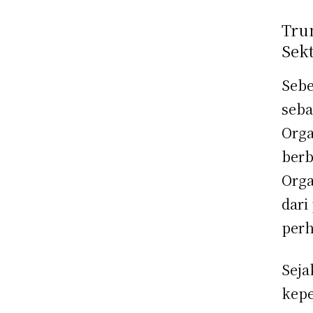
Trum
Sek
Sebe
seba
Orga
berb
Orga
dari
perh
Seja
kepe