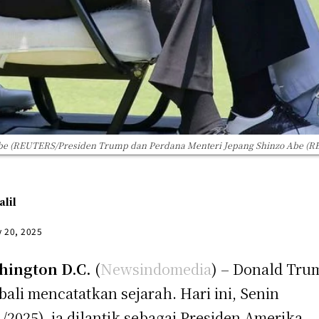
Abe (REUTERS/Presiden Trump dan Perdana Menteri Jepang Shinzo Abe (
alil
y 20, 2025
hington D.C.
(
Newsindomedia
) – Donald Tru
ali mencatatkan sejarah. Hari ini, Senin
1/2025), ia dilantik sebagai Presiden Amerika