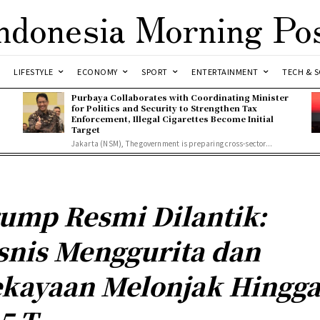
ndonesia Morning Po
LIFESTYLE
ECONOMY
SPORT
ENTERTAINMENT
TECH & S
Purbaya Collaborates with Coordinating Minister
for Politics and Security to Strengthen Tax
Enforcement, Illegal Cigarettes Become Initial
Target
Jakarta (NSM), The government is preparing cross-sector...
ump Resmi Dilantik:
snis Menggurita dan
kayaan Melonjak Hingg