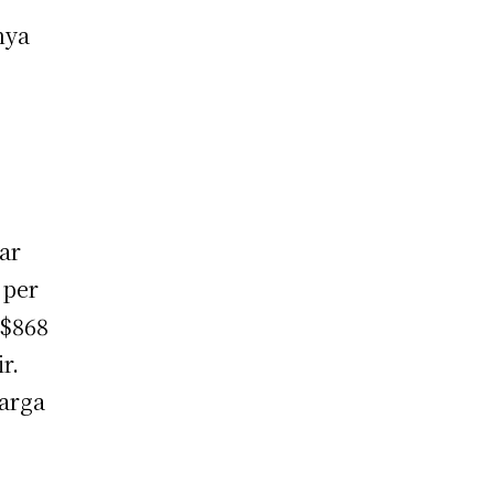
nya
ar
 per
S$868
r.
arga