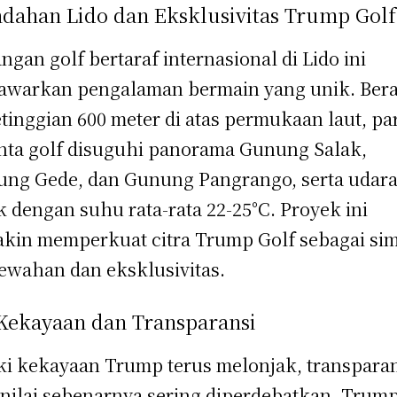
ndahan Lido dan Eksklusivitas Trump Golf
ngan golf bertaraf internasional di Lido ini
warkan pengalaman bermain yang unik. Ber
etinggian 600 meter di atas permukaan laut, pa
nta golf disuguhi panorama Gunung Salak,
ng Gede, dan Gunung Pangrango, serta udar
k dengan suhu rata-rata 22-25°C. Proyek ini
kin memperkuat citra Trump Golf sebagai si
wahan dan eksklusivitas.
 Kekayaan dan Transparansi
i kekayaan Trump terus melonjak, transpara
 nilai sebenarnya sering diperdebatkan. Trum