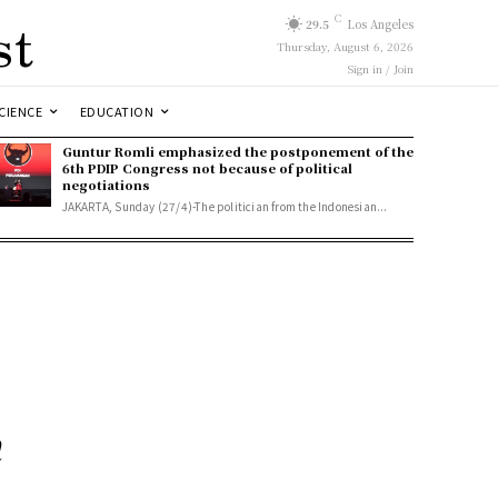
st
C
29.5
Los Angeles
Thursday, August 6, 2026
Sign in / Join
CIENCE
EDUCATION
Guntur Romli emphasized the postponement of the
6th PDIP Congress not because of political
negotiations
JAKARTA, Sunday (27/4)-The politician from the Indonesian...
a