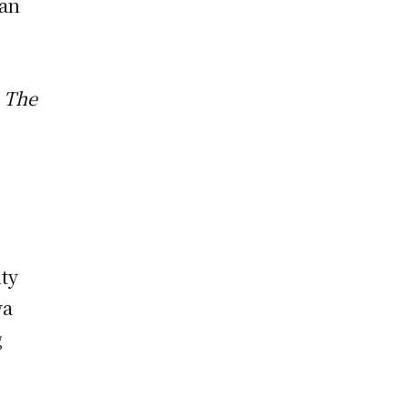
gan
i
The
.
ty
ya
g