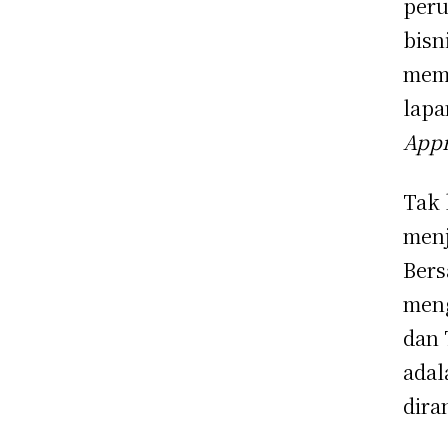
peru
bisn
memi
lapa
Appr
Tak 
menj
Bers
meng
dan 
adal
dira