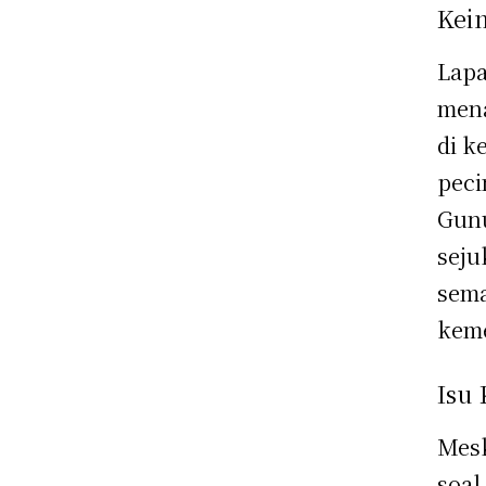
Kei
Lapa
mena
di k
peci
Gunu
seju
sema
keme
Isu
Mesk
soal