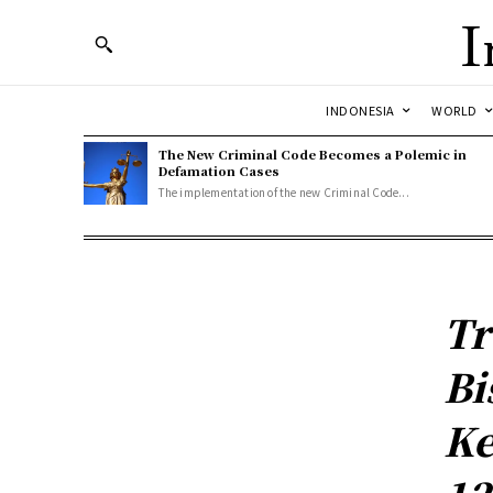
I
INDONESIA
WORLD
The New Criminal Code Becomes a Polemic in
Defamation Cases
The implementation of the new Criminal Code...
Tr
Bi
Ke