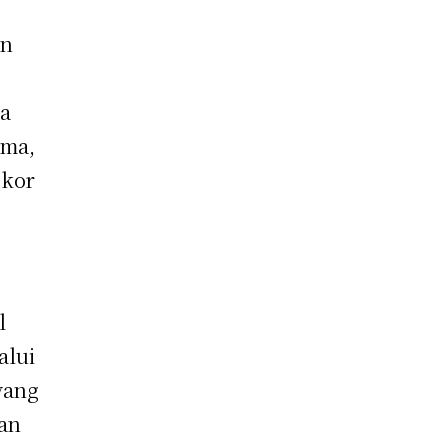
an
la
ama,
skor
l
alui
yang
ian