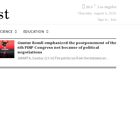
st
C
20.5
Los Angeles
Thursday, August 6, 2026
Sign in / Join
SCIENCE
EDUCATION
Guntur Romli emphasized the postponement of the
6th PDIP Congress not because of political
negotiations
JAKARTA, Sunday (27/4)-The politician from the Indonesian...