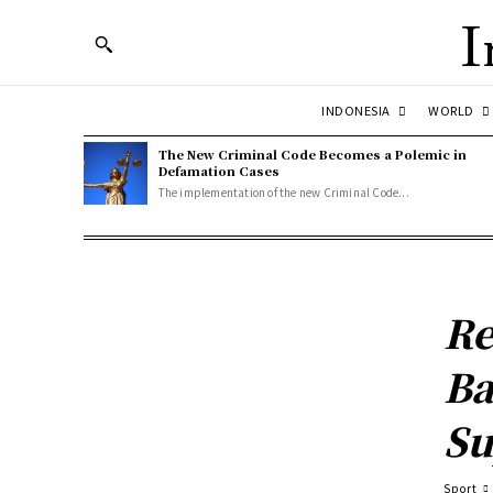
I
INDONESIA
WORLD
The New Criminal Code Becomes a Polemic in
Defamation Cases
The implementation of the new Criminal Code...
Re
Ba
Su
Sport