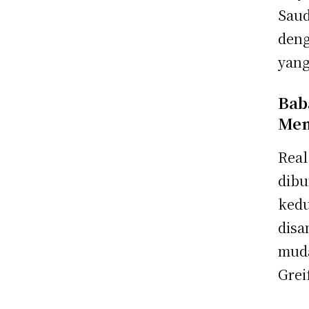
Saud
deng
yang
Bab
Mem
Real
dibu
kedu
disa
muda
Grei