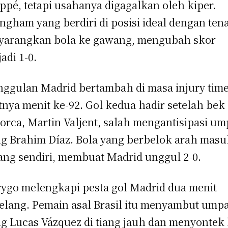
pé, tetapi usahanya digagalkan oleh kiper.
ingham yang berdiri di posisi ideal dengan ten
arangkan bola ke gawang, mengubah skor
adi 1-0.
ggulan Madrid bertambah di masa injury time
tnya menit ke-92. Gol kedua hadir setelah bek
orca, Martin Valjent, salah mengantisipasi u
ng Brahim Díaz. Bola yang berbelok arah masu
ng sendiri, membuat Madrid unggul 2-0.
ygo melengkapi pesta gol Madrid dua menit
elang. Pemain asal Brasil itu menyambut ump
ng Lucas Vázquez di tiang jauh dan menyontek