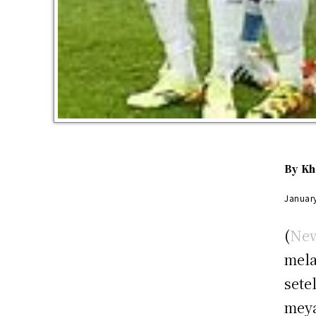
By
Kh
Januar
(
New
mela
sete
meya