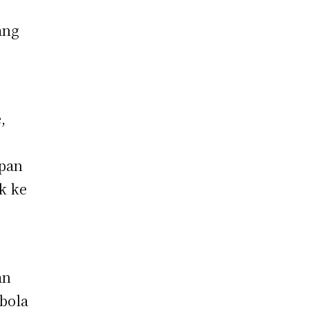
ang
,
mpan
k ke
an
 bola