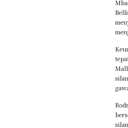
Mbap
Bell
meny
menj
Keun
tepa
Mall
sila
gawa
Rodr
bers
sila