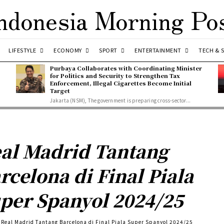
ndonesia Morning Po
LIFESTYLE
ECONOMY
SPORT
ENTERTAINMENT
TECH & 
Purbaya Collaborates with Coordinating Minister
for Politics and Security to Strengthen Tax
Enforcement, Illegal Cigarettes Become Initial
Target
Jakarta (NSM), The government is preparing cross-sector...
al Madrid Tantang
rcelona di Final Piala
per Spanyol 2024/25
Real Madrid Tantang Barcelona di Final Piala Super Spanyol 2024/25