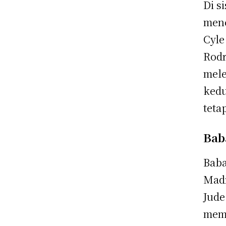
Di s
menc
Cyle
Rodr
mele
kedu
teta
Bab
Baba
Madr
Jude
memb