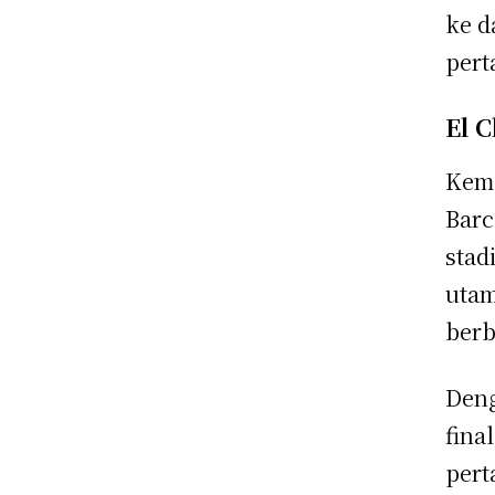
ke d
pert
El C
Keme
Barc
stad
utam
berb
Deng
fina
pert