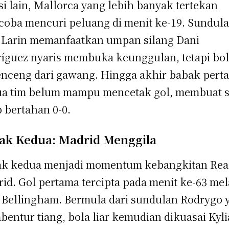
isi lain, Mallorca yang lebih banyak tertekan
oba mencuri peluang di menit ke-19. Sundul
 Larin memanfaatkan umpan silang Dani
íguez nyaris membuka keunggulan, tetapi bo
nceng dari gawang. Hingga akhir babak pert
a tim belum mampu mencetak gol, membuat 
p bertahan 0-0.
ak Kedua: Madrid Menggila
k kedua menjadi momentum kebangkitan Rea
id. Gol pertama tercipta pada menit ke-63 mel
 Bellingham. Bermula dari sundulan Rodrygo 
entur tiang, bola liar kemudian dikuasai Kyl