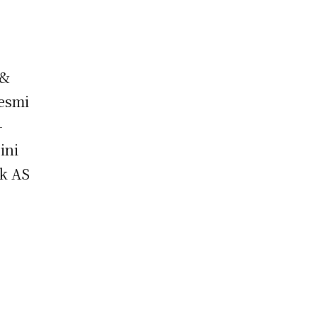
 &
resmi
-
ini
nk AS