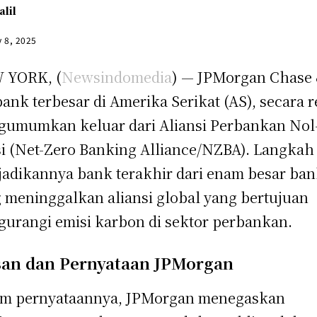
alil
y 8, 2025
 YORK, (
Newsindomedia
) — JPMorgan Chase
bank terbesar di Amerika Serikat (AS), secara 
umumkan keluar dari Aliansi Perbankan Nol
i (Net-Zero Banking Alliance/NZBA). Langkah 
adikannya bank terakhir dari enam besar ba
 meninggalkan aliansi global yang bertujuan
urangi emisi karbon di sektor perbankan.
san dan Pernyataan JPMorgan
am pernyataannya, JPMorgan menegaskan