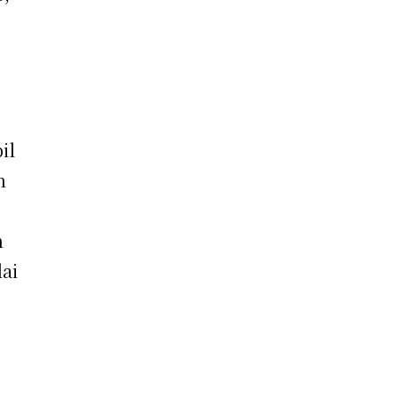
il
n
h
lai