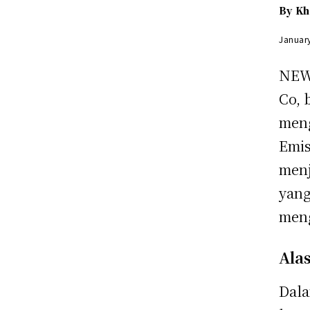
By
Kh
Januar
NEW
Co, 
meng
Emis
menj
yang
meng
Ala
Dal