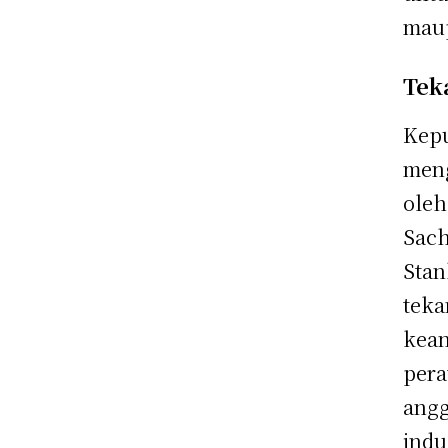
maup
Tek
Kepu
meng
oleh
Sach
Stan
teka
kean
pera
ang
indu