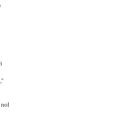
a
i
,”
 nol