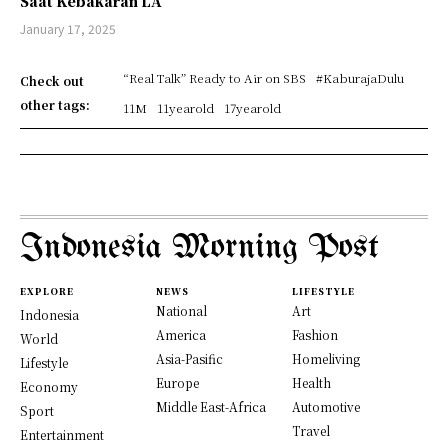
Saat Kebakaran LA
January 17, 2025
“Real Talk” Ready to Air on SBS
#KaburajaDulu
Check out
other tags:
11M
11yearold
17yearold
Indonesia Morning Post
EXPLORE
NEWS
LIFESTYLE
National
Art
Indonesia
America
Fashion
World
Asia-Pasific
Homeliving
Lifestyle
Europe
Health
Economy
Middle East-Africa
Automotive
Sport
Travel
Entertainment