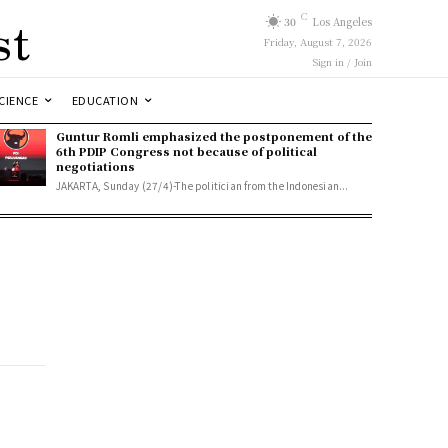
st
C
30
Los Angeles
Friday, August 7, 2026
Sign in / Join
CIENCE
EDUCATION
Guntur Romli emphasized the postponement of the
6th PDIP Congress not because of political
negotiations
JAKARTA, Sunday (27/4)-The politician from the Indonesian...