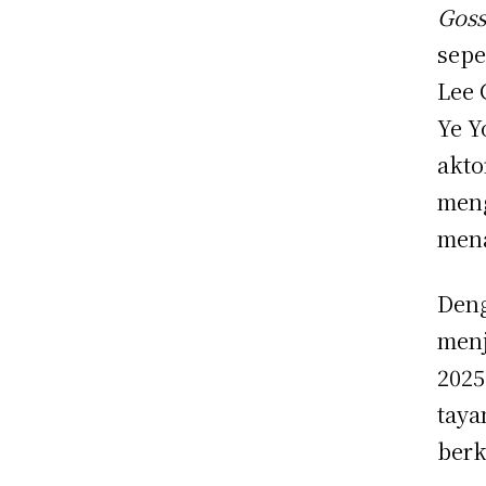
Goss
sepe
Lee 
Ye Y
akto
meng
mena
Deng
menj
2025
taya
berk