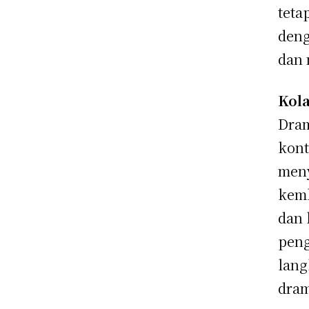
teta
deng
dan 
Kola
Dram
kont
meny
kemb
dan 
peng
lang
dram