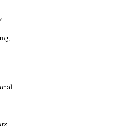
s
ang,
onal
ars