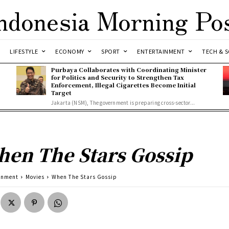
ndonesia Morning Po
LIFESTYLE
ECONOMY
SPORT
ENTERTAINMENT
TECH & S
Purbaya Collaborates with Coordinating Minister
for Politics and Security to Strengthen Tax
Enforcement, Illegal Cigarettes Become Initial
Target
Jakarta (NSM), The government is preparing cross-sector...
en The Stars Gossip
inment
Movies
When The Stars Gossip