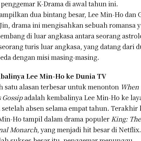
 penggemar K-Drama di awal tahun ini.
mpilkan dua bintang besar, Lee Min-Ho dan 
Jin, drama ini mengisahkan sebuah romansa 
embang di luar angkasa antara seorang astrol
seorang turis luar angkasa, yang datang dari d
eda dengan misi masing-masing.
balinya Lee Min-Ho ke Dunia TV
h satu alasan terbesar untuk menonton
When 
s Gossip
adalah kembalinya Lee Min-Ho ke lay
 setelah absen selama empat tahun. Terakhir k
Min-Ho tampil dalam drama populer
King: Th
nal Monarch
, yang menjadi hit besar di Netflix
lah sukses besar itu, penggemar menunggu-