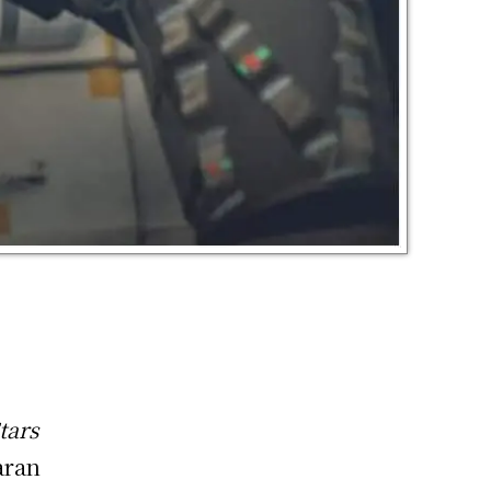
tars
aran