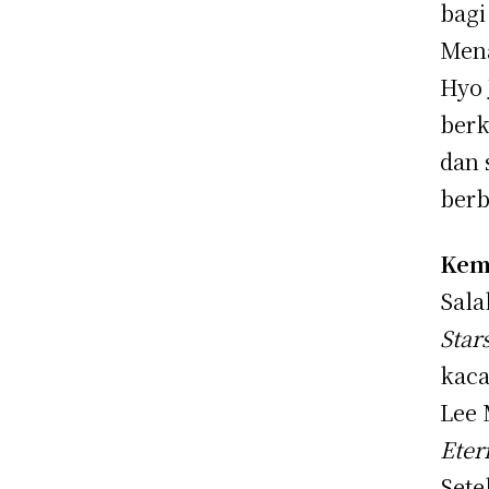
bagi
Mena
Hyo 
berk
dan 
berb
Kem
Sala
Star
kaca
Lee 
Eter
Sete