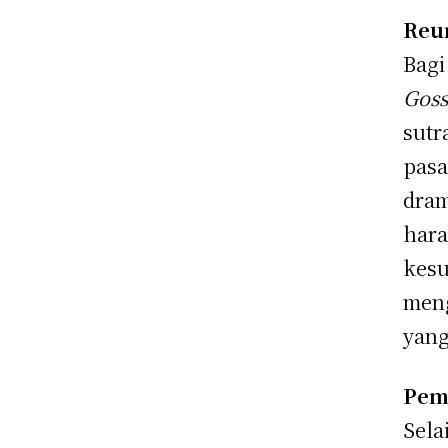
Reun
Bagi
Goss
sutr
pasa
dra
hara
kesu
meng
yang
Pem
Sela