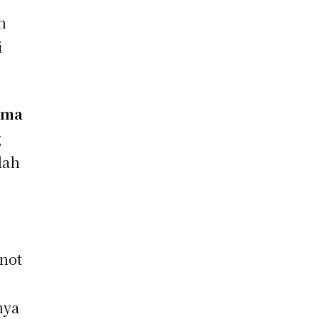
n
i
ama
g
lah
not
nya