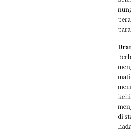
nung
per
para
Dra
Berb
meng
mati
memb
kehi
meng
di s
hada