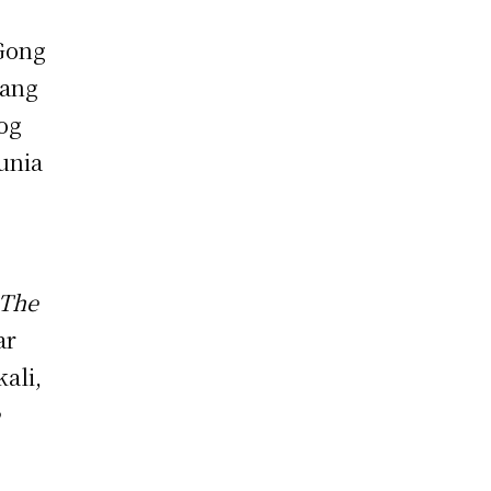
Gong
yang
og
unia
The
ar
ali,
e
.