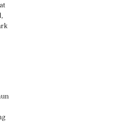
at
l,
ark
hun
ng