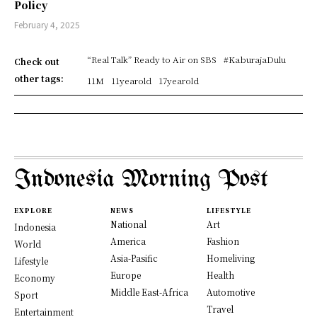
Policy
February 4, 2025
“Real Talk” Ready to Air on SBS
#KaburajaDulu
Check out
other tags:
11M
11yearold
17yearold
Indonesia Morning Post
EXPLORE
NEWS
LIFESTYLE
National
Art
Indonesia
America
Fashion
World
Asia-Pasific
Homeliving
Lifestyle
Europe
Health
Economy
Middle East-Africa
Automotive
Sport
Travel
Entertainment