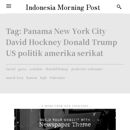
Indonesia Morning Post
Tag:
Panama New York City
David Hockney Donald Trump
US politik amerika serikat
Israel
gaza
cemilan
donald trump
prabowo subianto
snack box
hamas
kpk
Palestina
- A WORD FROM OUR SPONSORS -