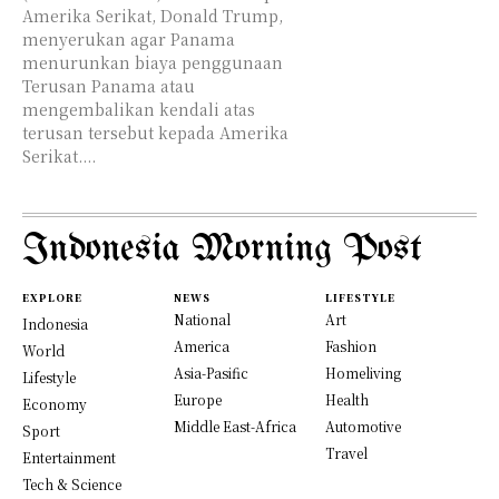
Amerika Serikat, Donald Trump,
menyerukan agar Panama
menurunkan biaya penggunaan
Terusan Panama atau
mengembalikan kendali atas
terusan tersebut kepada Amerika
Serikat....
Indonesia Morning Post
EXPLORE
NEWS
LIFESTYLE
National
Art
Indonesia
America
Fashion
World
Asia-Pasific
Homeliving
Lifestyle
Europe
Health
Economy
Middle East-Africa
Automotive
Sport
Travel
Entertainment
Tech & Science