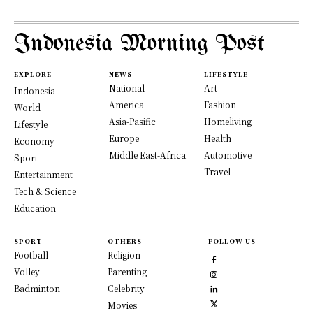
Indonesia Morning Post
EXPLORE
NEWS
LIFESTYLE
National
Art
Indonesia
America
Fashion
World
Asia-Pasific
Homeliving
Lifestyle
Europe
Health
Economy
Middle East-Africa
Automotive
Sport
Travel
Entertainment
Tech & Science
Education
SPORT
OTHERS
FOLLOW US
Football
Religion
Volley
Parenting
Badminton
Celebrity
Movies