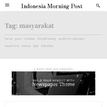
Indonesia Morning Post
Tag:
masyarakat
Israel
gaza
cemilan
donald trump
prabowo subianto
snack box
hamas
kpk
Palestina
- A WORD FROM OUR SPONSORS -