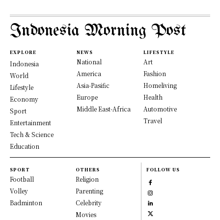
Indonesia Morning Post
EXPLORE
NEWS
LIFESTYLE
National
Art
Indonesia
America
Fashion
World
Asia-Pasific
Homeliving
Lifestyle
Europe
Health
Economy
Middle East-Africa
Automotive
Sport
Travel
Entertainment
Tech & Science
Education
SPORT
OTHERS
FOLLOW US
Football
Religion
Volley
Parenting
Badminton
Celebrity
Movies