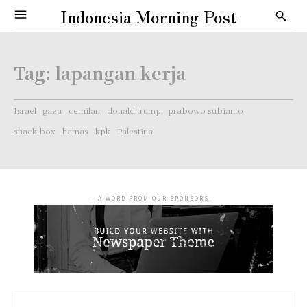
Indonesia Morning Post
Tag:
lapangan kerja
Israel
gaza
cemilan
donald trump
prabowo subianto
snack box
hamas
kpk
Palestina
- A WORD FROM OUR SPONSORS -