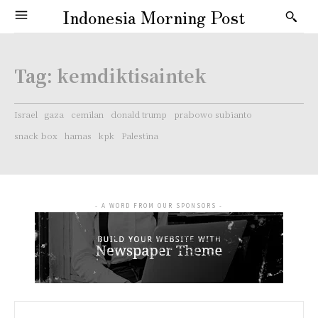
Indonesia Morning Post
Tag:
kemdiktisaintek
Israel
gaza
cemilan
donald trump
prabowo subianto
snack box
hamas
kpk
Palestina
- A WORD FROM OUR SPONSORS -