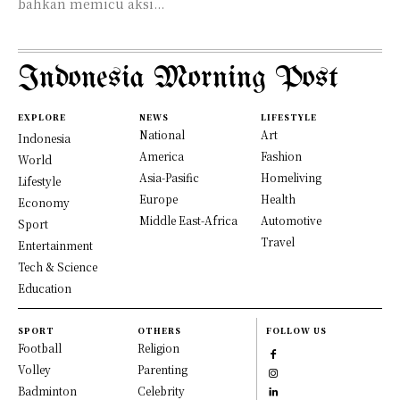
bahkan memicu aksi...
Indonesia Morning Post
EXPLORE
NEWS
LIFESTYLE
National
Art
Indonesia
America
Fashion
World
Asia-Pasific
Homeliving
Lifestyle
Europe
Health
Economy
Middle East-Africa
Automotive
Sport
Travel
Entertainment
Tech & Science
Education
SPORT
OTHERS
FOLLOW US
Football
Religion
Volley
Parenting
Badminton
Celebrity