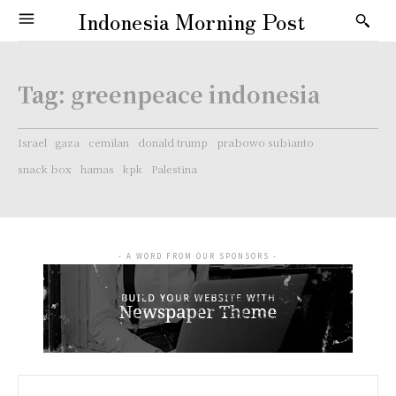
Indonesia Morning Post
Tag:
greenpeace indonesia
Israel
gaza
cemilan
donald trump
prabowo subianto
snack box
hamas
kpk
Palestina
- A WORD FROM OUR SPONSORS -