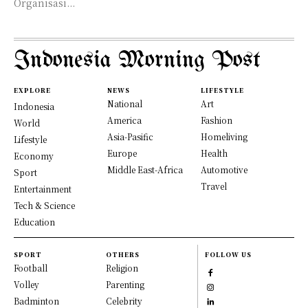
Organisasi...
Indonesia Morning Post
EXPLORE
NEWS
LIFESTYLE
National
Art
Indonesia
America
Fashion
World
Asia-Pasific
Homeliving
Lifestyle
Europe
Health
Economy
Middle East-Africa
Automotive
Sport
Travel
Entertainment
Tech & Science
Education
SPORT
OTHERS
FOLLOW US
Football
Religion
Volley
Parenting
Badminton
Celebrity