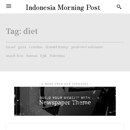
Indonesia Morning Post
Tag:
diet
Israel
gaza
cemilan
donald trump
prabowo subianto
snack box
hamas
kpk
Palestina
- A WORD FROM OUR SPONSORS -