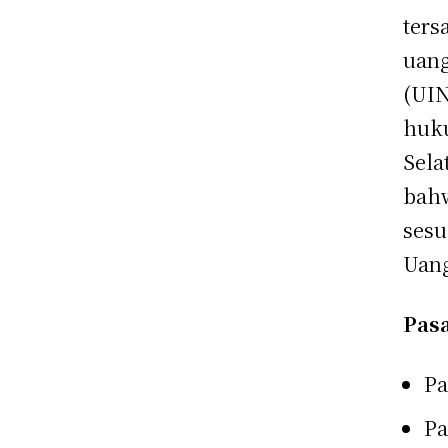
ters
uang
(UIN
huku
Sela
bahw
sesu
Uan
Pasa
Pa
Pa