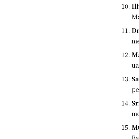
Il
Ma
Dr
me
Ma
ua
Sa
pe
Sr
me
M
Ba