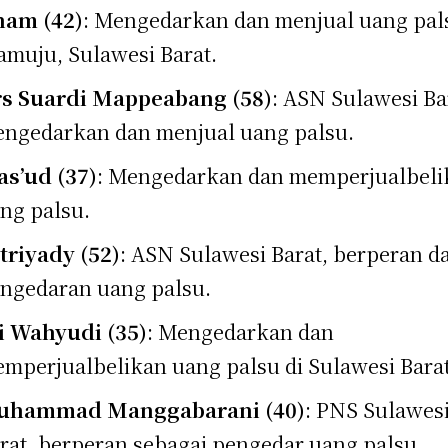
ham (42)
: Mengedarkan dan menjual uang pal
muju, Sulawesi Barat.
s Suardi Mappeabang (58)
: ASN Sulawesi Ba
ngedarkan dan menjual uang palsu.
s’ud (37)
: Mengedarkan dan memperjualbeli
ng palsu.
triyady (52)
: ASN Sulawesi Barat, berperan d
ngedaran uang palsu.
i Wahyudi (35)
: Mengedarkan dan
mperjualbelikan uang palsu di Sulawesi Barat
uhammad Manggabarani (40)
: PNS Sulawes
rat, berperan sebagai pengedar uang palsu.