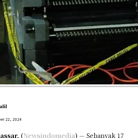
alil
er 22, 2024
ssar, (
Newsindomedia
)
—
Sebanyak 17