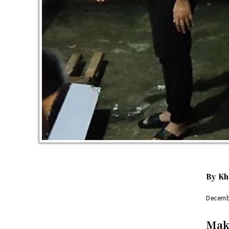
By
Kh
Decemb
Maka