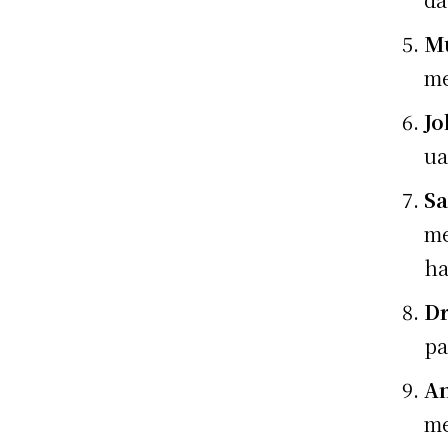
M
me
Jo
ua
Sa
me
ha
Dr
pa
An
me