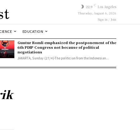
st
C
22.9
Los Angeles
Thursday, August 6, 2026
Sign in / Join
CIENCE
EDUCATION
Guntur Romli emphasized the postponement of the
6th PDIP Congress not because of political
negotiations
JAKARTA, Sunday (27/4)-The politician from the Indonesian...
rik