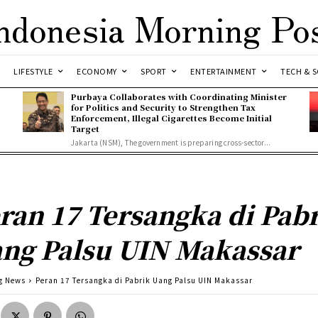
ndonesia Morning Po
LIFESTYLE
ECONOMY
SPORT
ENTERTAINMENT
TECH & S
Purbaya Collaborates with Coordinating Minister
for Politics and Security to Strengthen Tax
Enforcement, Illegal Cigarettes Become Initial
Target
Jakarta (NSM), The government is preparing cross-sector...
ran 17 Tersangka di Pab
ng Palsu UIN Makassar
g News
Peran 17 Tersangka di Pabrik Uang Palsu UIN Makassar