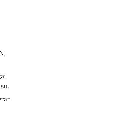
N,
ai
lsu.
eran