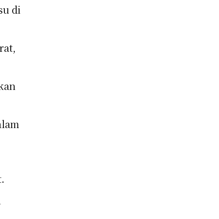
su di
rat,
kan
alam
.
i