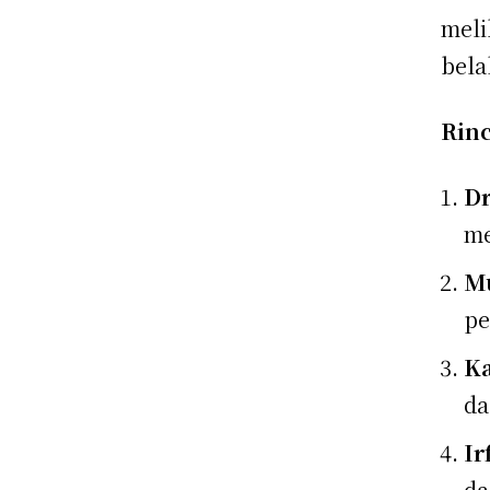
meli
bela
Rin
Dr
me
Mu
pe
Ka
da
Ir
da