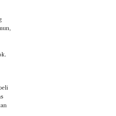
g
amun,
ok.
eli
as
kan