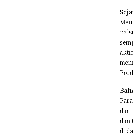
Seja
Menu
pals
semp
akti
memb
Prod
Bah
Para
dari
dan 
di d