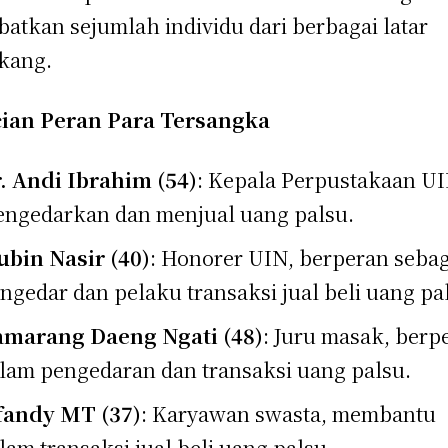
batkan sejumlah individu dari berbagai latar
kang.
cian Peran Para Tersangka
. Andi Ibrahim (54)
: Kepala Perpustakaan UI
ngedarkan dan menjual uang palsu.
bin Nasir (40)
: Honorer UIN, berperan sebag
ngedar dan pelaku transaksi jual beli uang pa
marang Daeng Ngati (48)
: Juru masak, berp
lam pengedaran dan transaksi uang palsu.
fandy MT (37)
: Karyawan swasta, membantu
lam transaksi jual beli uang palsu.