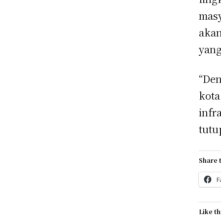
masy
akan
yang
“Den
kota
infr
tutu
Share t
F
Like th