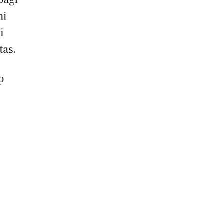
ni
i
tas.
p