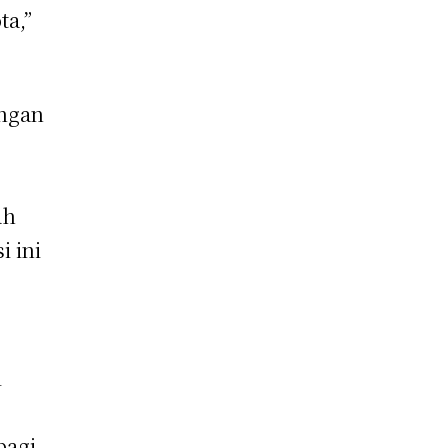
ta,”
engan
ah
 ini
i
bagi