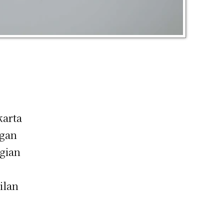
karta
ngan
agian
ilan