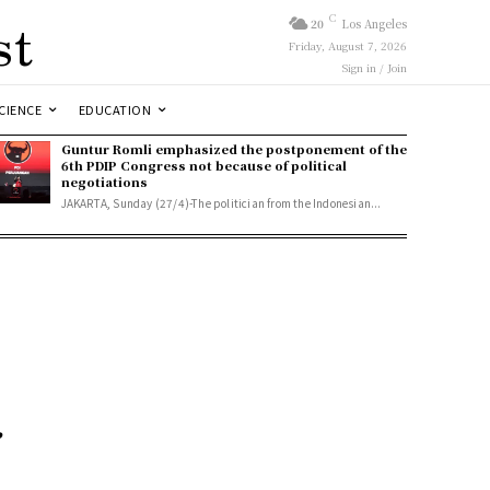
st
C
20
Los Angeles
Friday, August 7, 2026
Sign in / Join
CIENCE
EDUCATION
Guntur Romli emphasized the postponement of the
6th PDIP Congress not because of political
negotiations
JAKARTA, Sunday (27/4)-The politician from the Indonesian...