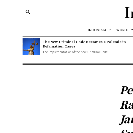
I
INDONESIA
WORLD
The New Criminal Code Becomes a Polemic in
Defamation Cases
The implementation of the new Criminal Code...
Pe
Ra
Ja