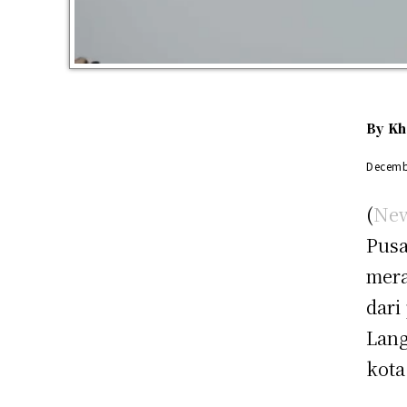
By
Kh
Decemb
(
New
Pusa
mera
dari
Lang
kota