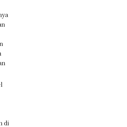
nya
an
an
n
an
l
i
n di