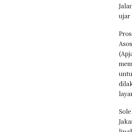
Jala
ujar
Pros
Asos
(Apj
memi
untu
dila
laya
Sole
Jaka
ling