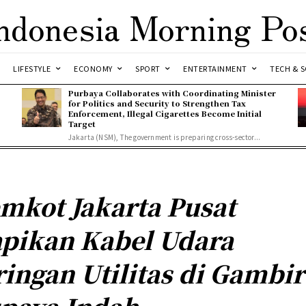
ndonesia Morning Po
LIFESTYLE
ECONOMY
SPORT
ENTERTAINMENT
TECH & S
Purbaya Collaborates with Coordinating Minister
for Politics and Security to Strengthen Tax
Enforcement, Illegal Cigarettes Become Initial
Target
Jakarta (NSM), The government is preparing cross-sector...
mkot Jakarta Pusat
pikan Kabel Udara
ringan Utilitas di Gambir