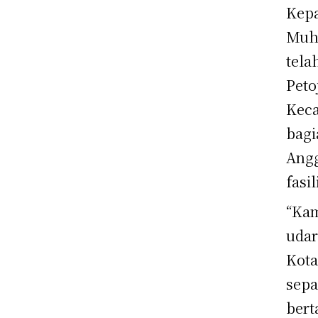
Kepa
Muh
tela
Peto
Keca
bagi
Angg
fasi
“Kam
udar
Kota
sepa
bert