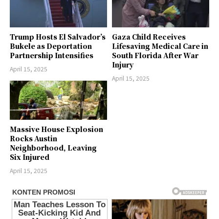
Trump Hosts El Salvador’s
Gaza Child Receives
Bukele as Deportation
Lifesaving Medical Care in
Partnership Intensifies
South Florida After War
Injury
April 15, 2025
April 15, 2025
Massive House Explosion
Rocks Austin
Neighborhood, Leaving
Six Injured
April 15, 2025