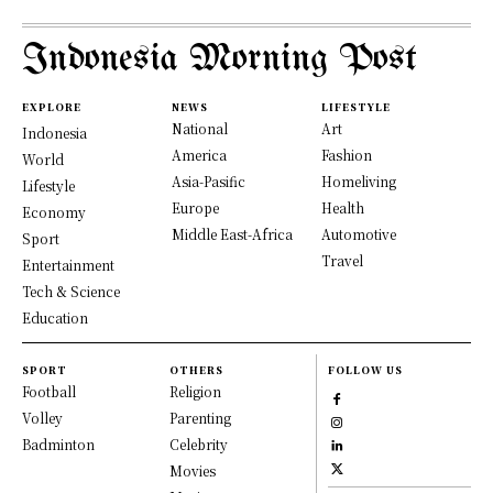
Indonesia Morning Post
EXPLORE
NEWS
LIFESTYLE
National
Art
Indonesia
America
Fashion
World
Asia-Pasific
Homeliving
Lifestyle
Europe
Health
Economy
Middle East-Africa
Automotive
Sport
Travel
Entertainment
Tech & Science
Education
SPORT
OTHERS
FOLLOW US
Football
Religion
Volley
Parenting
Badminton
Celebrity
Movies