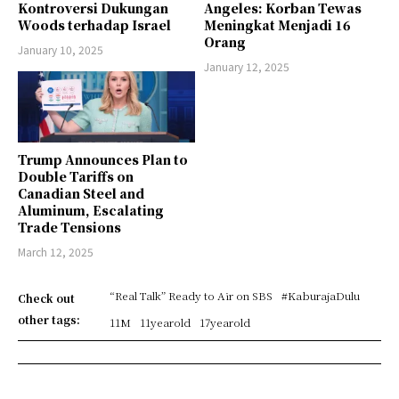
Kontroversi Dukungan
Angeles: Korban Tewas
Woods terhadap Israel
Meningkat Menjadi 16
Orang
January 10, 2025
January 12, 2025
Trump Announces Plan to
Double Tariffs on
Canadian Steel and
Aluminum, Escalating
Trade Tensions
March 12, 2025
“Real Talk” Ready to Air on SBS
#KaburajaDulu
Check out
other tags:
11M
11yearold
17yearold