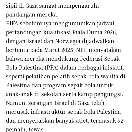
sipil di Gaza sangat mempengaruhi
pandangan mereka.
FIFA sebelumnya mengumumkan jadwal
pertandingan kualifikasi Piala Dunia 2026,
dengan Israel dan Norwegia dijadwalkan
bertemu pada Maret 2025. NFF menyatakan
bahwa mereka mendukung Federasi Sepak
Bola Palestina (PFA) dalam berbagai inisiatif,
seperti pelatihan pelatih sepak bola wanita di
Palestina dan program sepak bola untuk
anak-anak di sekolah serta kamp pengungsi.
Namun, serangan Israel di Gaza telah
merusak infrastruktur sepak bola Palestina
dan menyebabkan banyak atlet, termasuk 92
pemain, tewas.