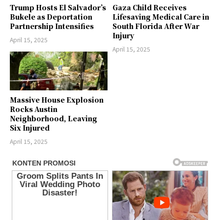
Trump Hosts El Salvador’s
Gaza Child Receives
Bukele as Deportation
Lifesaving Medical Care in
Partnership Intensifies
South Florida After War
Injury
April 15, 2025
April 15, 2025
Massive House Explosion
Rocks Austin
Neighborhood, Leaving
Six Injured
April 15, 2025