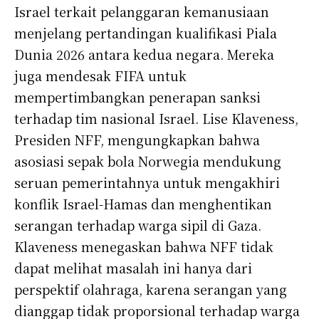
Israel terkait pelanggaran kemanusiaan
menjelang pertandingan kualifikasi Piala
Dunia 2026 antara kedua negara. Mereka
juga mendesak FIFA untuk
mempertimbangkan penerapan sanksi
terhadap tim nasional Israel. Lise Klaveness,
Presiden NFF, mengungkapkan bahwa
asosiasi sepak bola Norwegia mendukung
seruan pemerintahnya untuk mengakhiri
konflik Israel-Hamas dan menghentikan
serangan terhadap warga sipil di Gaza.
Klaveness menegaskan bahwa NFF tidak
dapat melihat masalah ini hanya dari
perspektif olahraga, karena serangan yang
dianggap tidak proporsional terhadap warga