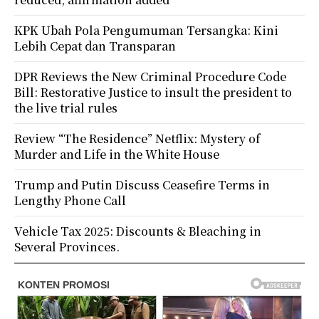
KPK Ubah Pola Pengumuman Tersangka: Kini
Lebih Cepat dan Transparan
DPR Reviews the New Criminal Procedure Code
Bill: Restorative Justice to insult the president to
the live trial rules
Review “The Residence” Netflix: Mystery of
Murder and Life in the White House
Trump and Putin Discuss Ceasefire Terms in
Lengthy Phone Call
Vehicle Tax 2025: Discounts & Bleaching in
Several Provinces.