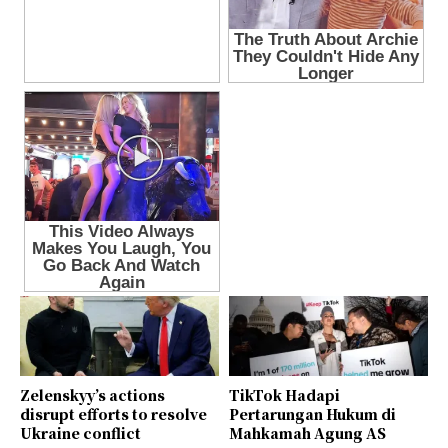
Zelenskyy’s actions
TikTok Hadapi
disrupt efforts to resolve
Pertarungan Hukum di
Ukraine conflict
Mahkamah Agung AS