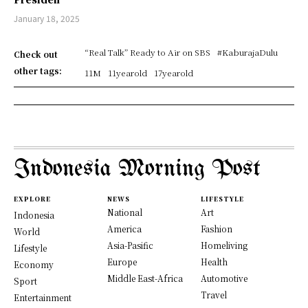
January 18, 2025
“Real Talk” Ready to Air on SBS
#KaburajaDulu
Check out
other tags:
11M
11yearold
17yearold
Indonesia Morning Post
EXPLORE
NEWS
LIFESTYLE
National
Art
Indonesia
America
Fashion
World
Asia-Pasific
Homeliving
Lifestyle
Europe
Health
Economy
Middle East-Africa
Automotive
Sport
Travel
Entertainment