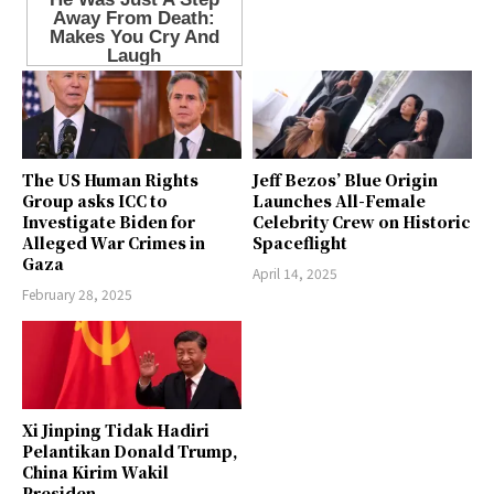
The US Human Rights
Jeff Bezos’ Blue Origin
Group asks ICC to
Launches All-Female
Investigate Biden for
Celebrity Crew on Historic
Alleged War Crimes in
Spaceflight
Gaza
April 14, 2025
February 28, 2025
Xi Jinping Tidak Hadiri
Pelantikan Donald Trump,
China Kirim Wakil
Presiden