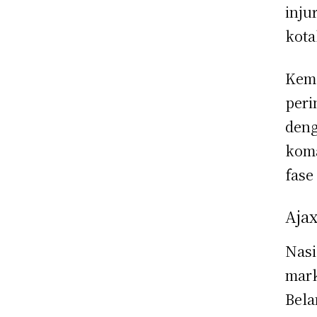
inju
kota
Keme
peri
deng
koma
fase
Aja
Nasi
mark
Bela