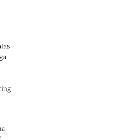
tas
iga
n
ting
ma,
l