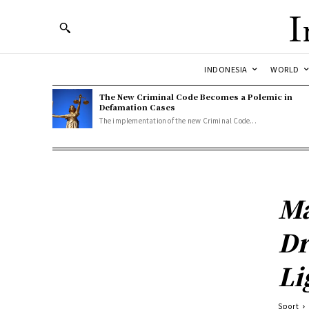
I
INDONESIA
WORLD
The New Criminal Code Becomes a Polemic in
Defamation Cases
The implementation of the new Criminal Code...
Ma
Dr
Li
Sport