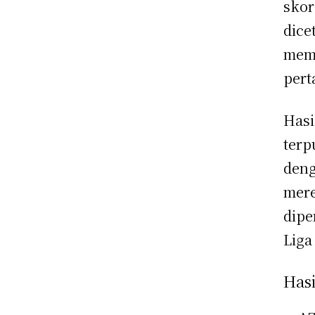
skor
dice
mema
pert
Hasi
terp
deng
mere
dipe
Liga
Hasi