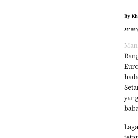
By
Kh
Januar
Manc
Rang
Euro
hada
Seta
yang
baba
Laga
teta