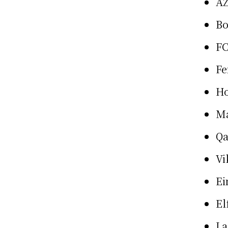
AZ
Bo
FC
Fe
Ho
Ma
Qa
Vi
Ei
El
La