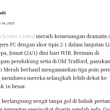
alil
y 24, 2025
hester United
meraih kemenangan dramatis a
ers FC dengan skor tipis 2-1 dalam lanjutan L
pa, Jumat (24/1) dini hari WIB. Bermain di
pan pendukung setia di Old Trafford, pasuka
n Merah berhasil mengamankan tiga poin pen
 membawa mereka selangkah lebih dekat ke
k 16 besar.
 berlangsung sengit tanpa gol di babak perta
pi intensitas meningkat drastis setelah jeda. Go