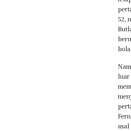
pert
52, 
Butl
beru
bola
Namu
luar
mema
meny
pert
Fern
asal