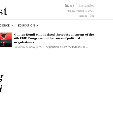
st
C
31.6
Los Angeles
Friday, August 7, 2026
Sign in / Join
CIENCE
EDUCATION
Guntur Romli emphasized the postponement of the
6th PDIP Congress not because of political
negotiations
JAKARTA, Sunday (27/4)-The politician from the Indonesian...
g
i