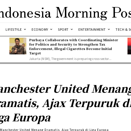
ndonesia Morning Po
LIFESTYLE
ECONOMY
SPORT
ENTERTAINMENT
TECH & S
Purbaya Collaborates with Coordinating Minister
for Politics and Security to Strengthen Tax
Enforcement, Illegal Cigarettes Become Initial
Target
Jakarta (NSM), The government is preparing cross-sector...
nchester United Menan
amatis, Ajax Terpuruk d
ga Europa
Manchester United Menang Dramatis, Ajax Terpuruk di Liga Europa