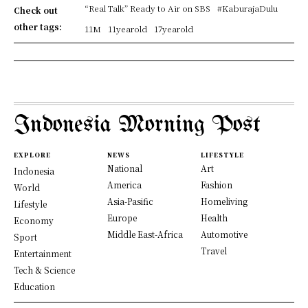
“Real Talk” Ready to Air on SBS
#KaburajaDulu
Check out
other tags:
11M
11yearold
17yearold
Indonesia Morning Post
EXPLORE
NEWS
LIFESTYLE
National
Art
Indonesia
America
Fashion
World
Asia-Pasific
Homeliving
Lifestyle
Europe
Health
Economy
Middle East-Africa
Automotive
Sport
Travel
Entertainment
Tech & Science
Education