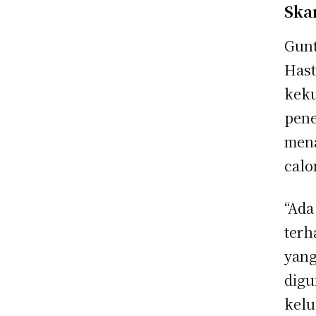
Ska
Gunt
Hast
keku
pene
mena
calo
“Ada
terh
yang
digu
kelu