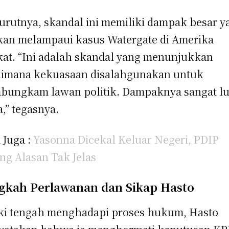
rutnya, skandal ini memiliki dampak besar y
an melampaui kasus Watergate di Amerika
kat. “Ini adalah skandal yang menunjukkan
imana kekuasaan disalahgunakan untuk
ungkam lawan politik. Dampaknya sangat lu
a,” tegasnya.
 Juga :
Yasonna Dicek
al Keluar Negeri, PDIP
ng Alasan Tak Jelas
gkah Perlawanan dan Sikap Hasto
i tengah menghadapi proses hukum, Hasto