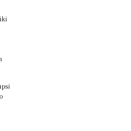
iki
n
upsi
eo