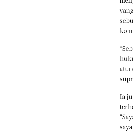
men
yang
sebu
komi
“Seb
huku
atur
supr
Ia j
terh
“Say
saya