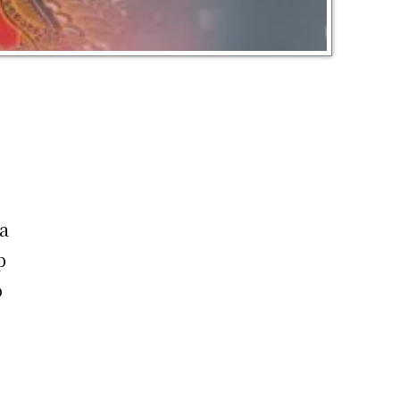
a
p
o