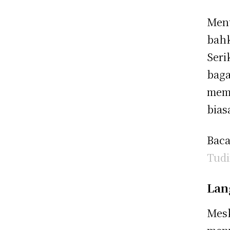
Menu
bahk
Seri
baga
memb
bias
Baca
Tudi
Lan
Mesk