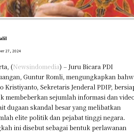
alil
er 27, 2024
ta, (
Newsindomedia
) – Juru Bicara PDI
uangan, Guntur Romli, mengungkapkan bahw
o Kristiyanto, Sekretaris Jenderal PDIP, bersia
k membeberkan sejumlah informasi dan vide
ait dugaan skandal besar yang melibatkan
mlah elite politik dan pejabat tinggi negara.
kah ini disebut sebagai bentuk perlawanan