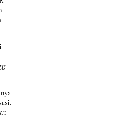
PK
m
n
i
ggi
knya
asi.
kap