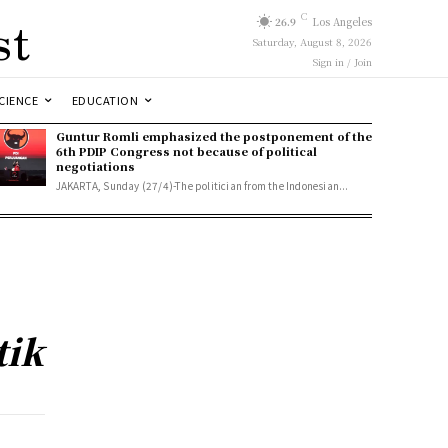
st
C
26.9
Los Angeles
Saturday, August 8, 2026
Sign in / Join
CIENCE
EDUCATION
Guntur Romli emphasized the postponement of the
6th PDIP Congress not because of political
negotiations
JAKARTA, Sunday (27/4)-The politician from the Indonesian...
tik