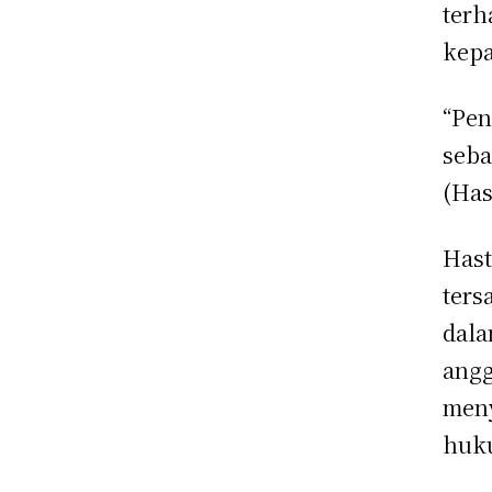
terh
kepa
“Pen
seba
(Has
Hast
ters
dala
angg
meny
huk