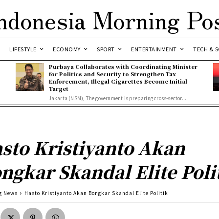
ndonesia Morning Po
LIFESTYLE
ECONOMY
SPORT
ENTERTAINMENT
TECH & S
Purbaya Collaborates with Coordinating Minister
for Politics and Security to Strengthen Tax
Enforcement, Illegal Cigarettes Become Initial
Target
Jakarta (NSM), The government is preparing cross-sector...
sto Kristiyanto Akan
ngkar Skandal Elite Poli
g News
Hasto Kristiyanto Akan Bongkar Skandal Elite Politik