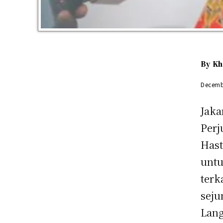
By
Kh
Decemb
Jakar
Perj
Hast
untu
terk
seju
Lang