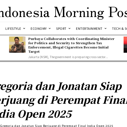
ndonesia Morning Po
LIFESTYLE
ECONOMY
SPORT
ENTERTAINMENT
TECH & S
Purbaya Collaborates with Coordinating Minister
for Politics and Security to Strengthen Tax
Enforcement, Illegal Cigarettes Become Initial
Target
Jakarta (NSM), The government is preparing cross-sector...
egoria dan Jonatan Siap
rjuang di Perempat Fina
dia Open 2025
Gregoria dan Jonatan Siap Berjuang di Perempat Final India Open 2025