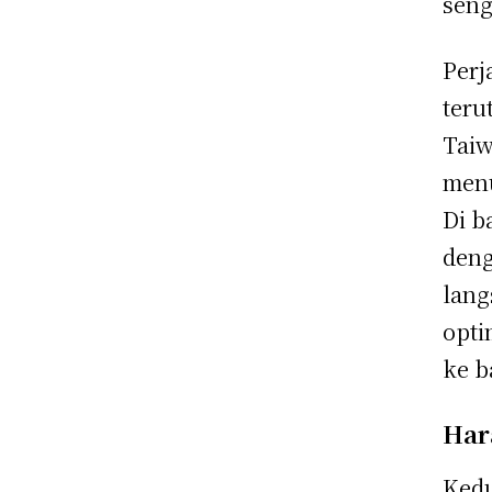
seng
Perj
teru
Taiw
menu
Di b
deng
lang
opti
ke b
Har
Kedu