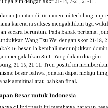
it tiga gim dengan skor 21-14, 7-21, 21-11.
alanan Jonatan di turnamen ini terbilang impre
tama karena ia sukses mengalahkan tiga waki
an secara beruntun. Pada babak pertama, Jon
ndukkan Wang Tzu Wei dengan skor 21-18, 21
abak 16 besar, ia kembali menunjukkan domin
an mengalahkan Su Li Yang dalam dua gim
sung, 21-16, 21-11. Tren positif ini memberika
misme besar bahwa Jonatan dapat melaju hing
abak semifinal atau bahkan final.
apan Besar untuk Indonesia
a wakil Indonesia ini membawa harapan besa