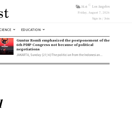
st
C
31.6
Los Angeles
Friday, August 7, 2026
Sign in / Join
CIENCE
EDUCATION
Guntur Romli emphasized the postponement of the
6th PDIP Congress not because of political
negotiations
JAKARTA, Sunday (27/4)-The politician from the Indonesian...
l