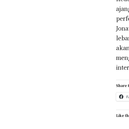
ajan
perf
Jona
leba
akan
men
inte
Share t
F
Like th