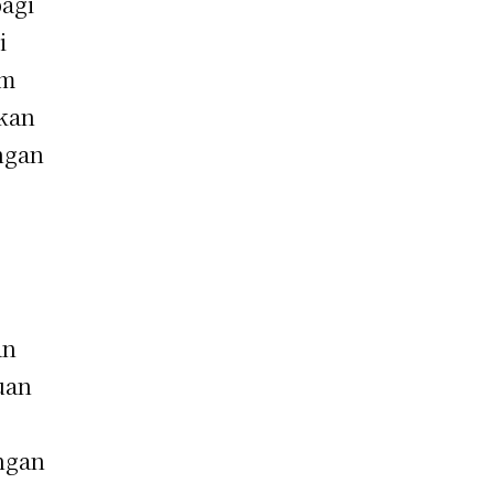
bagi
i
am
pkan
ngan
an
uan
ngan