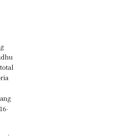
ng
indhu
total
ria
nang
16-