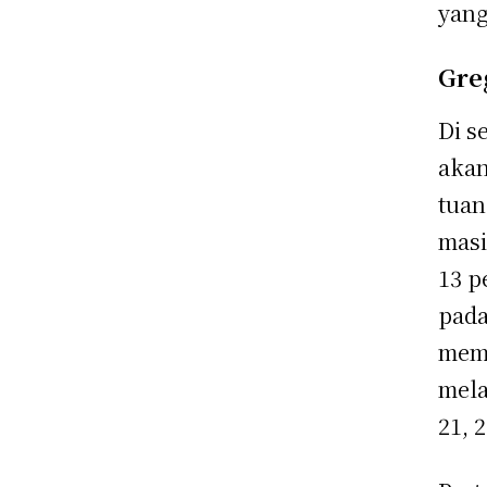
yang
Gre
Di s
akan
tuan
masi
13 p
pada
memb
mela
21, 2