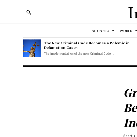
I
INDONESIA
WORLD
The New Criminal Code Becomes a Polemic in
Defamation Cases
The implementation of the new Criminal Code...
Gr
Be
In
Sport