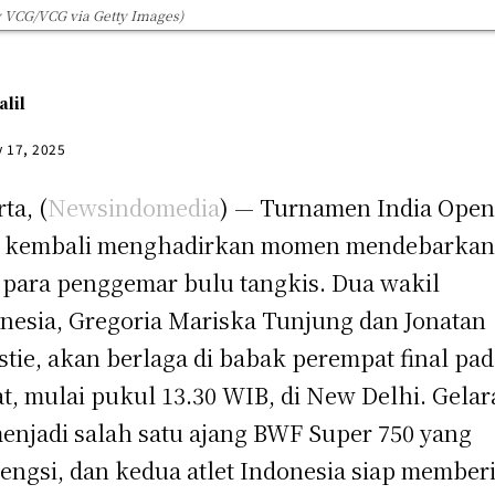
 VCG/VCG via Getty Images)
alil
y 17, 2025
ta, (
Newsindomedia
) — Turnamen India Ope
5 kembali menghadirkan momen mendebarka
 para penggemar bulu tangkis. Dua wakil
nesia, Gregoria Mariska Tunjung dan Jonatan
stie, akan berlaga di babak perempat final pa
t, mulai pukul 13.30 WIB, di New Delhi. Gela
menjadi salah satu ajang BWF Super 750 yang
engsi, dan kedua atlet Indonesia siap member