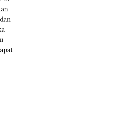
dan
 dan
ka
tu
apat