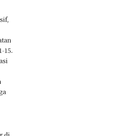
sif,
l
atan
-15.
asi
n
ga
r di