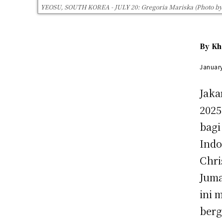
YEOSU, SOUTH KOREA - JULY 20: Gregoria Mariska (Photo by
By
Kh
Januar
Jakar
202
bagi
Indo
Chri
Juma
ini 
berg