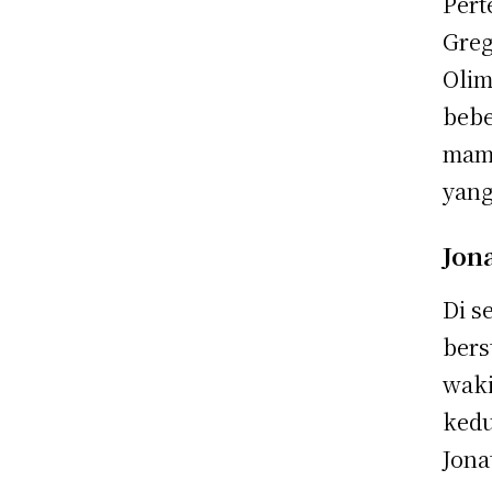
Pert
Greg
Olim
bebe
mam
yang
Jon
Di s
bers
waki
kedu
Jona