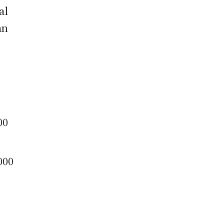
al
an
00
000