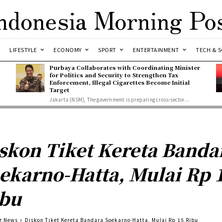
ndonesia Morning Po
LIFESTYLE
ECONOMY
SPORT
ENTERTAINMENT
TECH & S
Purbaya Collaborates with Coordinating Minister
for Politics and Security to Strengthen Tax
Enforcement, Illegal Cigarettes Become Initial
Target
Jakarta (NSM), The government is preparing cross-sector...
skon Tiket Kereta Banda
ekarno-Hatta, Mulai Rp 
bu
g News
Diskon Tiket Kereta Bandara Soekarno-Hatta, Mulai Rp 15 Ribu