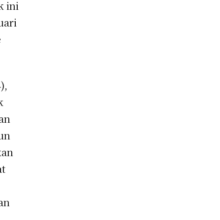
 ini
uari
e
),
k
an
iun
kan
at
an