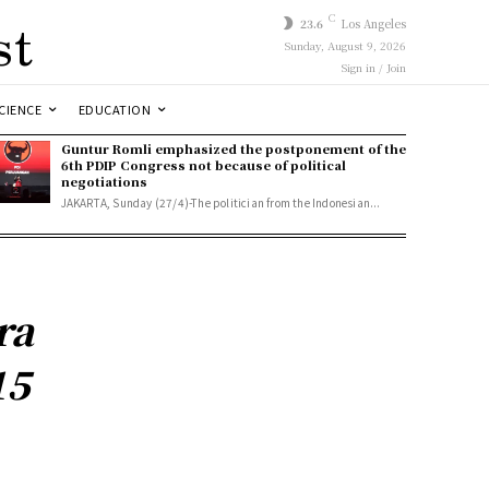
st
C
23.6
Los Angeles
Sunday, August 9, 2026
Sign in / Join
CIENCE
EDUCATION
Guntur Romli emphasized the postponement of the
6th PDIP Congress not because of political
negotiations
JAKARTA, Sunday (27/4)-The politician from the Indonesian...
ra
15