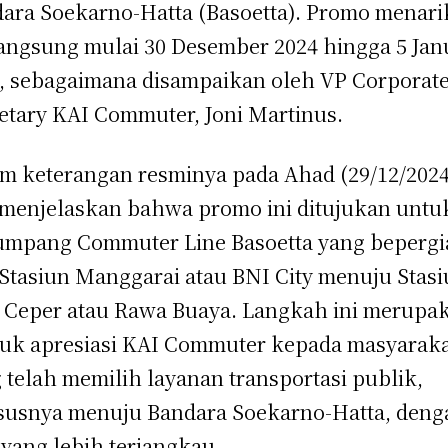
ara Soekarno-Hatta (Basoetta). Promo menarik
angsung mulai 30 Desember 2024 hingga 5 Jan
, sebagaimana disampaikan oleh VP Corporat
etary KAI Commuter, Joni Martinus.
m keterangan resminya pada Ahad (29/12/2024
 menjelaskan bahwa promo ini ditujukan untu
mpang Commuter Line Basoetta yang bepergi
 Stasiun Manggarai atau BNI City menuju Stas
 Ceper atau Rawa Buaya. Langkah ini merupa
uk apresiasi KAI Commuter kepada masyarak
 telah memilih layanan transportasi publik,
usnya menuju Bandara Soekarno-Hatta, deng
f yang lebih terjangkau.