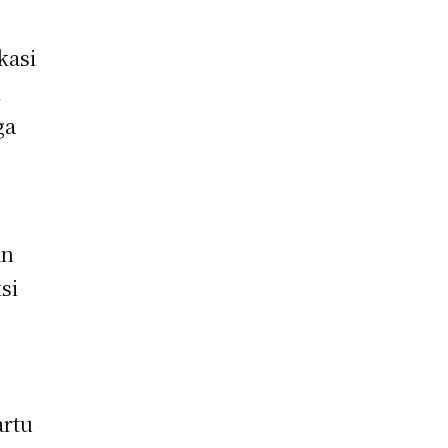
kasi
i
ga
an
si
artu