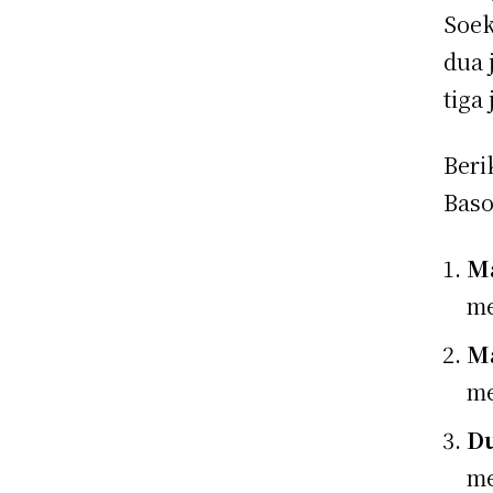
Soek
dua 
tiga
Beri
Baso
Ma
me
Ma
me
Du
me