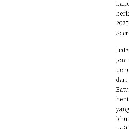
band
berl
2025
Secr
Dala
Joni
penu
dari
Batu
bent
yang
khus
tari