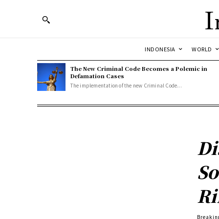
I
INDONESIA
WORLD
The New Criminal Code Becomes a Polemic in
Defamation Cases
The implementation of the new Criminal Code...
Di
So
Ri
Breakin