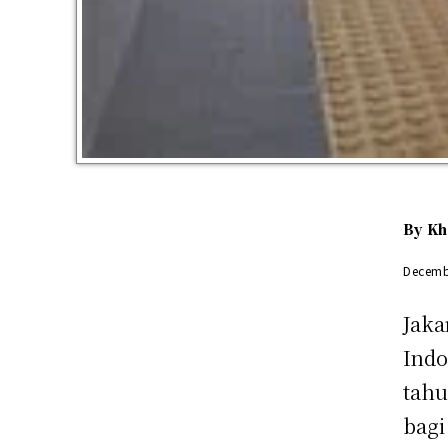
By
Kh
Decemb
Jakar
Indo
tahu
bagi