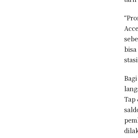
“Pro
Acce
sebe
bisa
stas
Bagi
lang
Tap 
sald
pemb
dila