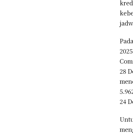
kred
kebe
jadw
Pada
2025
Comm
28 D
menc
5.96
24 D
Untu
men