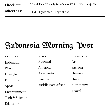
“Real Talk” Ready to Air on SBS
#KaburajaDulu
Check out
other tags:
11M
11yearold
17yearold
Indonesia Morning Post
EXPLORE
NEWS
LIFESTYLE
National
Art
Indonesia
America
Fashion
World
Asia-Pasific
Homeliving
Lifestyle
Europe
Health
Economy
Middle East-Africa
Automotive
Sport
Travel
Entertainment
Tech & Science
Education